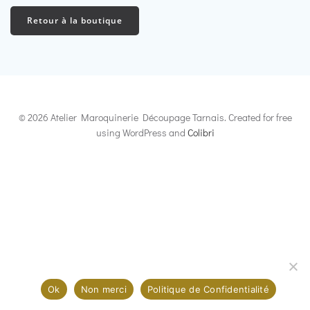
Retour à la boutique
© 2026 Atelier Maroquinerie Découpage Tarnais. Created for free
using WordPress and
Colibri
Ce site utilise des cookies pour améliorer votre expérience. En
continuant, vous acceptez notre utilisation des cookies. [En
savoir plus]
Ok
Non merci
Politique de Confidentialité