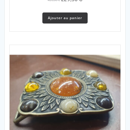
prix
prix
initial
actuel
Ajouter au panier
était :
est :
420,00 €.
229,50 €.