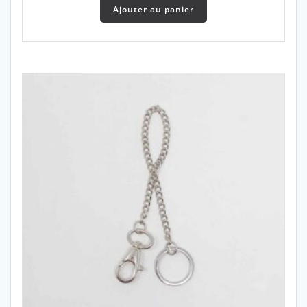
initial
actuel
Ajouter au panier
était :
est :
45,00 €.
39,00 €.