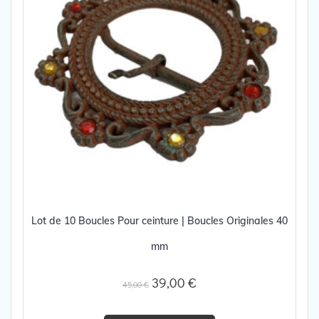
Lot de 10 Boucles Pour ceinture | Boucles Originales 40
mm
Le
Le
39,00
€
45,00
€
prix
prix