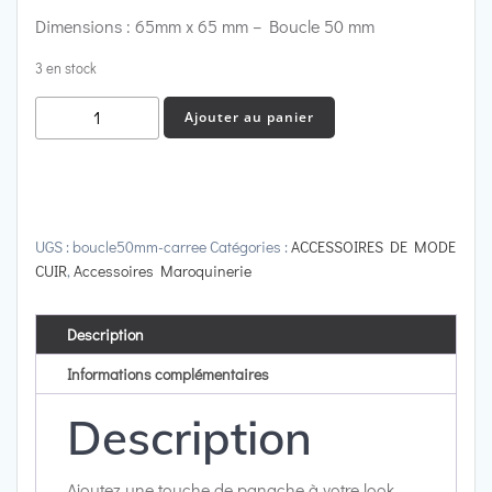
Dimensions : 65mm x 65 mm – Boucle 50 mm
3 en stock
quantité
Ajouter au panier
de
Lot
de
10
Boucles
UGS :
boucle50mm-carree
Catégories :
ACCESSOIRES DE MODE
CUIR
,
Accessoires Maroquinerie
Pour
ceinture
|
Description
Boucles
Informations complémentaires
Originales
50
Description
mm
Ajoutez une touche de panache à votre look