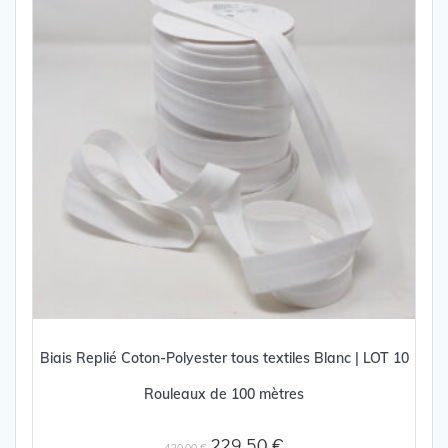
Biais Replié Coton-Polyester tous textiles Blanc | LOT 10
Rouleaux de 100 mètres
Le
Le
229,50
€
420,00
€