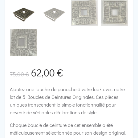
Le
Le
62,00
€
75,00
€
prix
prix
Ajoutez une touche de panache à votre look avec notre
lot de 5 Boucles de Ceintures Originales. Ces pièces
initial
actuel
uniques transcendent la simple fonctionnalité pour
devenir de véritables déclarations de style.
était :
est :
Chaque boucle de ceinture de cet ensemble a été
75,00 €.
62,00 €.
méticuleusement sélectionnée pour son design original.