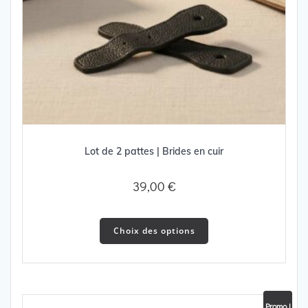
Lot de 2 pattes | Brides en cuir
39,00
€
Ce
produit
Choix des options
a
plusieurs
variations.
Les
Promo !
options