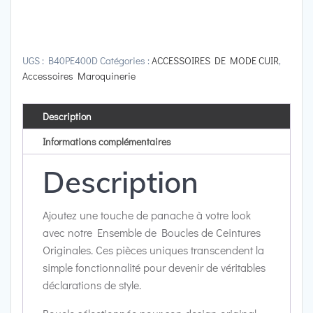
Lot
de
5
Boucles
UGS :
B40PE400D
Catégories :
ACCESSOIRES DE MODE CUIR
,
Accessoires Maroquinerie
Pour
ceinture
|
Description
Boucles
Informations complémentaires
Originales
40
Description
mm
Ajoutez une touche de panache à votre look
avec notre Ensemble de Boucles de Ceintures
Originales. Ces pièces uniques transcendent la
simple fonctionnalité pour devenir de véritables
déclarations de style.