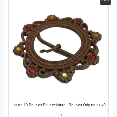
peuvent
être
choisies
sur
la
page
du
produit
Lot de 10 Boucles Pour ceinture | Boucles Originales 40
mm