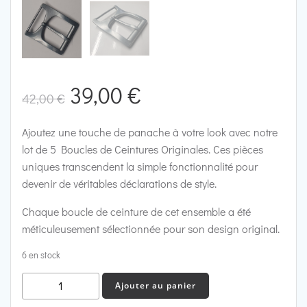
Le
Le
39,00
€
42,00
€
prix
prix
Ajoutez une touche de panache à votre look avec notre
lot de 5 Boucles de Ceintures Originales. Ces pièces
initial
actuel
uniques transcendent la simple fonctionnalité pour
devenir de véritables déclarations de style.
était :
est :
Chaque boucle de ceinture de cet ensemble a été
42,00 €.
39,00 €.
méticuleusement sélectionnée pour son design original.
6 en stock
quantité
Ajouter au panier
de