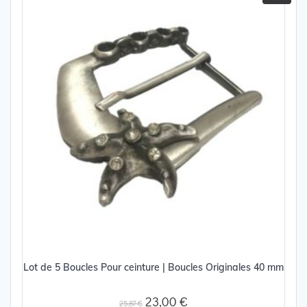
Lot de 5 Boucles Pour ceinture | Boucles Originales 40 mm
Le
Le
23,00
€
25,87
€